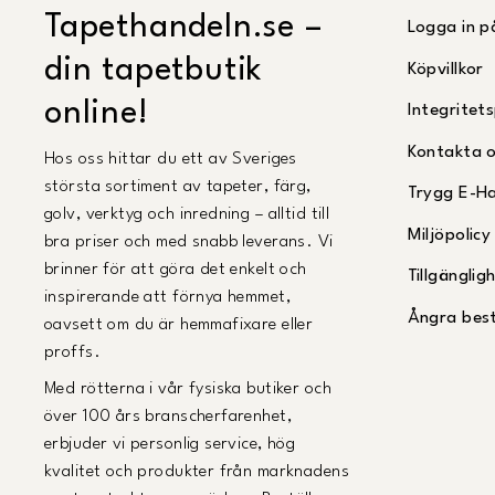
Tapethandeln.se –
Logga in p
din tapetbutik
Köpvillkor
online!
Integritets
Kontakta 
Hos oss hittar du ett av Sveriges
största sortiment av tapeter, färg,
Trygg E-H
golv, verktyg och inredning – alltid till
Miljöpolicy
bra priser och med snabb leverans. Vi
brinner för att göra det enkelt och
Tillgängli
inspirerande att förnya hemmet,
Ångra best
oavsett om du är hemmafixare eller
proffs.
Med rötterna i vår fysiska butiker och
över 100 års branscherfarenhet,
erbjuder vi personlig service, hög
kvalitet och produkter från marknadens