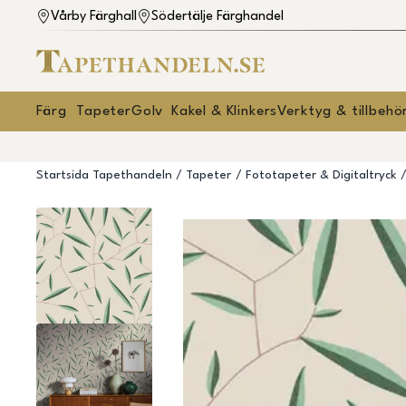
Vårby Färghall
Södertälje Färghandel
Färg
Tapeter
Golv
Kakel & Klinkers
Verktyg & tillbehö
Startsida Tapethandeln
Tapeter
Fototapeter & Digitaltryck