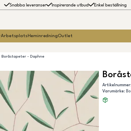
Snabba leveranser
Inspirerande utbud
Enkel beställning
r
Arbetsplats
Heminredning
Outlet
Boråstapeter - Daphne
Boråst
Artikelnummer
Varumärke
:
Bo