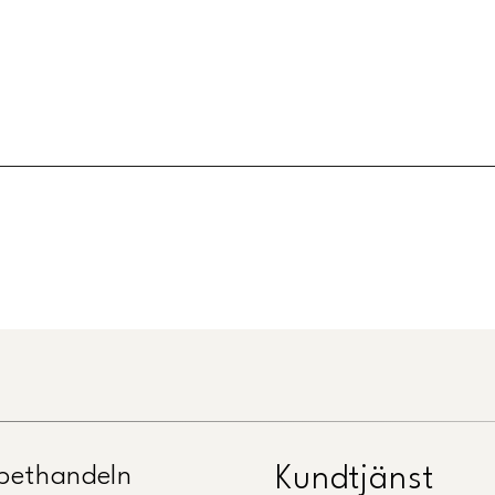
Länk till Trustpilot
pethandeln
Kundtjänst