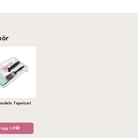
hör
andeln Tapetset
Lägg till