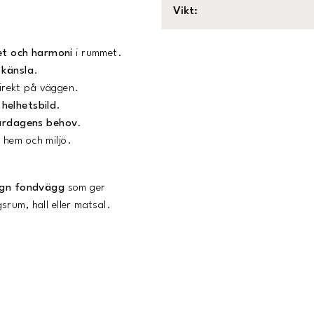
Vikt
:
het och harmoni
i rummet.
 känsla
.
irekt på väggen.
helhetsbild
.
ardagens behov
.
 hem och miljö.
ugn fondvägg
som ger
gsrum, hall eller matsal.