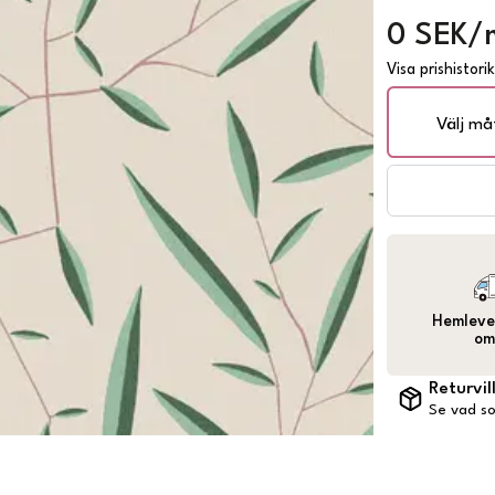
0 SEK/
Visa prishistori
Välj må
Hemlever
om
Returvil
Se vad so