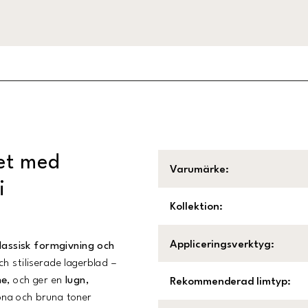
et med
Varumärke
:
i
Kollektion
:
Appliceringsverktyg
:
lassisk formgivning och
ch stiliserade lagerblad –
ne
, och ger en
lugn,
Rekommenderad limtyp
:
öna och bruna toner