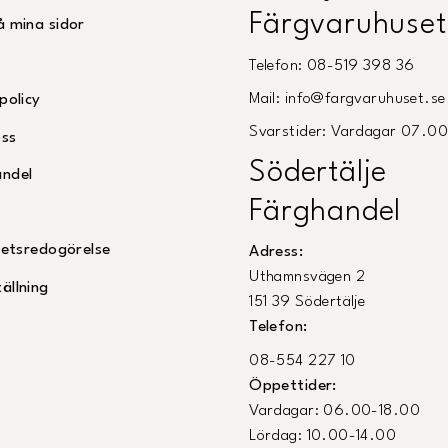
Färgvaruhuset
å mina sidor
Telefon: 08-519 398 36
Mail: info@fargvaruhuset.se
policy
Svarstider: Vardagar 07.0
oss
Södertälje
andel
Färghandel
ghetsredogörelse
Adress:
Uthamnsvägen 2
ällning
151 39 Södertälje
Telefon:
08-554 227 10
Öppettider:
Vardagar: 06.00-18.00
Lördag: 10.00-14.00