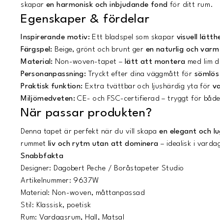
skapar
en harmonisk och inbjudande fond
för ditt rum.
Egenskaper & fördelar
Inspirerande motiv:
Ett bladspel som skapar
visuell lätt
Färgspel:
Beige, grönt och brunt ger
en naturlig och varm
Material:
Non-woven-tapet –
lätt att montera
med lim d
Personanpassning:
Tryckt efter dina väggmått för
sömlös 
Praktisk funktion:
Extra tvättbar och ljushärdig yta för
v
Miljömedveten:
CE- och FSC-certifierad – tryggt för både
När passar produkten?
Denna tapet är perfekt när du vill skapa
en elegant och l
rummet
liv och rytm utan att dominera
– idealisk i varda
Snabbfakta
Designer: Dagobert Peche / Boråstapeter Studio
Artikelnummer: 9637W
Material: Non-woven, måttanpassad
Stil: Klassisk, poetisk
Rum: Vardagsrum, Hall, Matsal