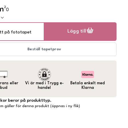
m²
0
k
Lägg till
tt på fototapet
Beställ tapetprov
ans eller
Vi är med i Trygg e-
Betala enkelt med
bud
handel
Klarna
lkor beror på produkttyp.
m gäller för denna produkt (öppnas i ny flik)