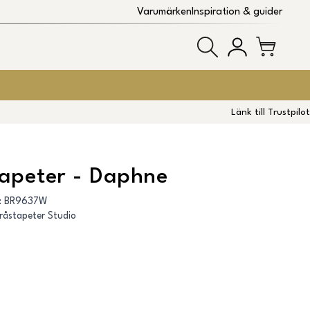
Varumärken
Inspiration & guider
Länk till Trustpilot
apeter - Daphne
:
BR9637W
råstapeter Studio