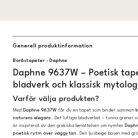
Generell produktinformation
Boråstapeter - Daphne
Daphne 9637W – Poetisk tap
bladverk och klassisk mytolog
Varför välja produkten?
Med
Daphne 9637W
får du en tapet som binder samman
k
naturens elegans
. Det luftiga bladverket – tunna grenar o
är inspirerat av den grekiska berättelsen om nymfen
Daph
poetisk rytm över väggytan
. Den ljusbeige basen med gr